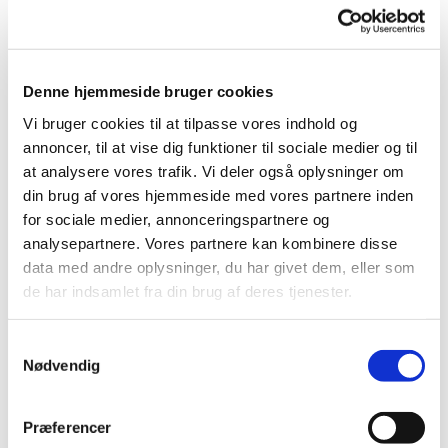
i
g
s
t
g
d
t
e
a
e
Denne hjemmeside bruger cookies
s
g
r
Vi bruger cookies til at tilpasse vores indhold og
t
s
annoncer, til at vise dig funktioner til sociale medier og til
a
r
M
at analysere vores trafik. Vi deler også oplysninger om
t
i
A
din brug af vores hjemmeside med vores partnere inden
u
k
D
for sociale medier, annonceringspartnere og
r
analysepartnere. Vores partnere kan kombinere disse
k
data med andre oplysninger, du har givet dem, eller som
Læs
Læs
r
de har indsamlet fra din brug af deres tjenester.
mere
mere
e
d
Samtykkevalg
Nødvendig
s
Præferencer
Læs