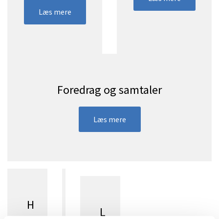
Læs mere
Foredrag og samtaler
Læs mere
H
O
L
y
n