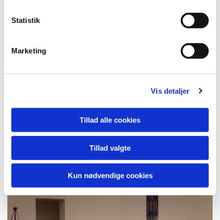
mere
Statistik
Marketing
Vis detaljer
Tillad alle cookies
Tillad valgte
Kun nødvendige cookies