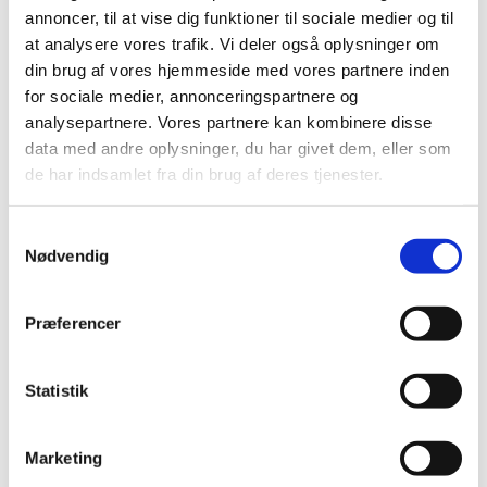
Frederikssund Kommune, der er ansvarlig for
annoncer, til at vise dig funktioner til sociale medier og til
arrangementet.
at analysere vores trafik. Vi deler også oplysninger om
din brug af vores hjemmeside med vores partnere inden
Her kan du læse mere
for sociale medier, annonceringspartnere og
analysepartnere. Vores partnere kan kombinere disse
data med andre oplysninger, du har givet dem, eller som
de har indsamlet fra din brug af deres tjenester.
Samtykkevalg
Nødvendig
Præferencer
Statistik
Marketing