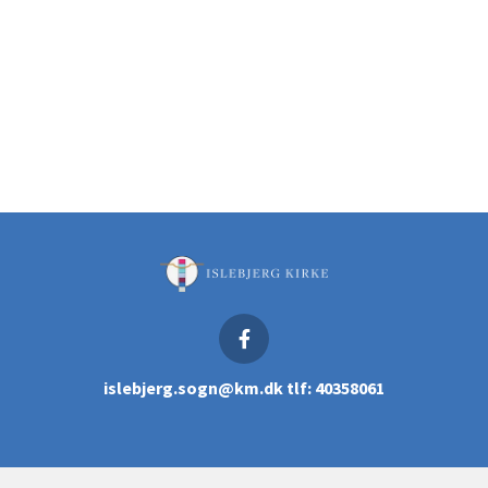
islebjerg.sogn@km.dk tlf: 40358061