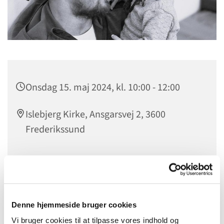
Onsdag 15. maj 2024, kl. 10:00 - 12:00
Islebjerg Kirke, Ansgarsvej 2, 3600
Frederikssund
Fædre og deres børn i alderen 0-5 år mødes i ”Fars
Legestue” en gang om ugen. Her er der mulighed for
Denne hjemmeside bruger cookies
samvær med andre fædre og børn, og man kan få gode
råd fra Sundhedsplejen. Det er sundhedsplejerskerne i
Vi bruger cookies til at tilpasse vores indhold og