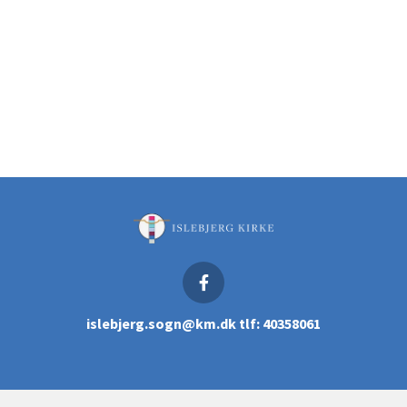
islebjerg.sogn@km.dk tlf: 40358061