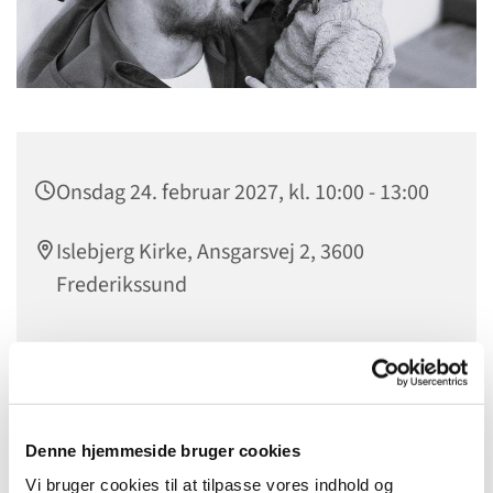
Onsdag 24. februar 2027, kl. 10:00 - 13:00
Islebjerg Kirke, Ansgarsvej 2, 3600
Frederikssund
Fædre og deres børn i alderen 0-5 år mødes i ”Fars
Legestue” en gang om ugen. Her er der mulighed for
Denne hjemmeside bruger cookies
samvær med andre fædre og børn, og man kan få gode
råd fra Sundhedsplejen. Det er sundhedsplejerskerne i
Vi bruger cookies til at tilpasse vores indhold og