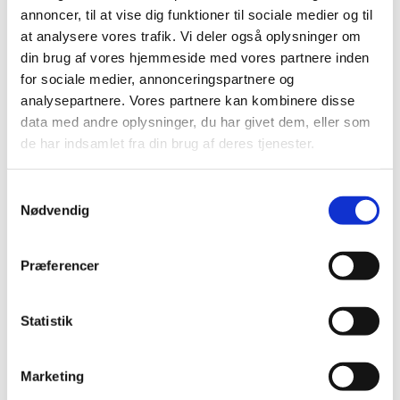
Frederikssund Kommune, der er ansvarlig for
annoncer, til at vise dig funktioner til sociale medier og til
arrangementet.
at analysere vores trafik. Vi deler også oplysninger om
din brug af vores hjemmeside med vores partnere inden
Her kan du læse mere
for sociale medier, annonceringspartnere og
analysepartnere. Vores partnere kan kombinere disse
data med andre oplysninger, du har givet dem, eller som
de har indsamlet fra din brug af deres tjenester.
Samtykkevalg
Nødvendig
Præferencer
Statistik
Marketing