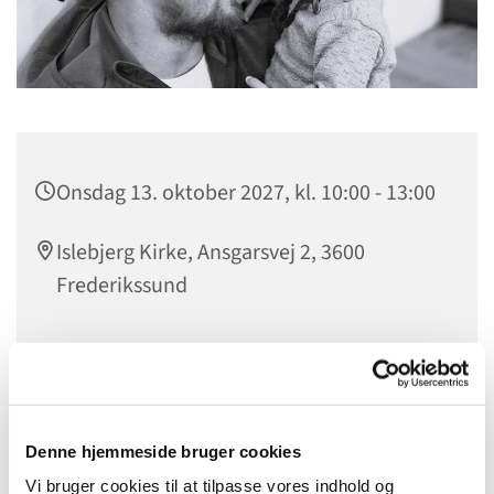
Onsdag 13. oktober 2027, kl. 10:00 - 13:00
Islebjerg Kirke, Ansgarsvej 2, 3600
Frederikssund
Fædre og deres børn i alderen 0-5 år mødes i ”Fars
Legestue” en gang om ugen. Her er der mulighed for
Denne hjemmeside bruger cookies
samvær med andre fædre og børn, og man kan få gode
råd fra Sundhedsplejen. Det er sundhedsplejerskerne i
Vi bruger cookies til at tilpasse vores indhold og