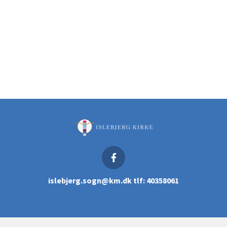
islebjerg.sogn@km.dk tlf: 40358061