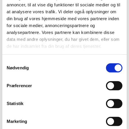
Frederikssund Kommune, der er ansvarlig for
annoncer, til at vise dig funktioner til sociale medier og til
arrangementet.
at analysere vores trafik. Vi deler også oplysninger om
din brug af vores hjemmeside med vores partnere inden
Her kan du læse mere
for sociale medier, annonceringspartnere og
analysepartnere. Vores partnere kan kombinere disse
data med andre oplysninger, du har givet dem, eller som
de har indsamlet fra din brug af deres tjenester.
Samtykkevalg
Nødvendig
Præferencer
Statistik
Marketing