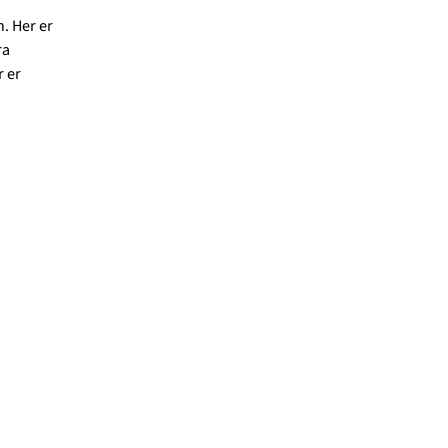
. Her er
ra
 er