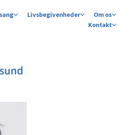
 sang
Livsbegivenheder
Om os
Kontakt
ssund