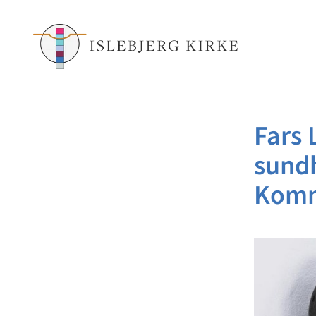
Fars 
sundh
Kom