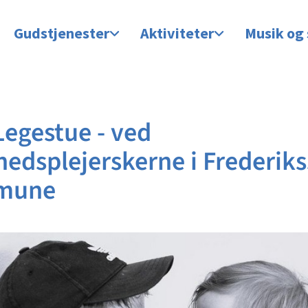
Gudstjenester
Aktiviteter
Musik og
Legestue - ved
edsplejerskerne i Frederik
mune