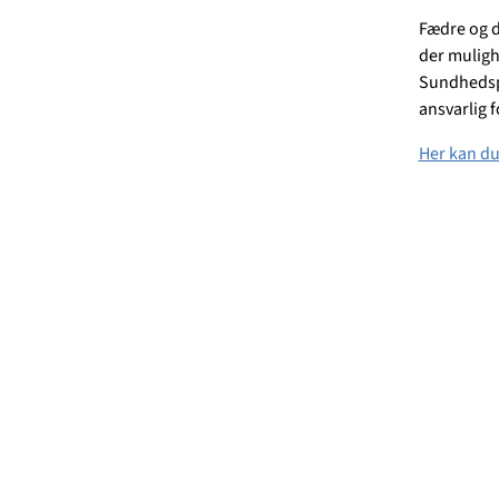
Fædre og d
der muligh
Sundhedspl
ansvarlig 
Her kan du