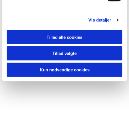
Vis detaljer
Du vil måske også kunne lide...
Tillad alle cookies
Tillad valgte
Kun nødvendige cookies