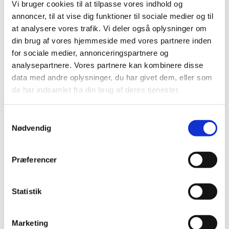
Vi bruger cookies til at tilpasse vores indhold og
råd fra Sundhedsplejen. Det er sundhedsplejerskerne i
annoncer, til at vise dig funktioner til sociale medier og til
Frederikssund Kommune, der er ansvarlig for
at analysere vores trafik. Vi deler også oplysninger om
arrangementet.
din brug af vores hjemmeside med vores partnere inden
for sociale medier, annonceringspartnere og
Her kan du læse mere
analysepartnere. Vores partnere kan kombinere disse
data med andre oplysninger, du har givet dem, eller som
de har indsamlet fra din brug af deres tjenester.
Samtykkevalg
Nødvendig
Præferencer
Statistik
Marketing