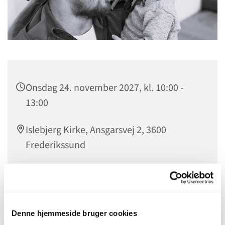
Onsdag 24. november 2027, kl. 10:00 -
13:00
Islebjerg Kirke, Ansgarsvej 2, 3600
Frederikssund
Fædre og deres børn i alderen 0-5 år mødes i ”Fars
Legestue” en gang om ugen. Her er der mulighed for
Denne hjemmeside bruger cookies
samvær med andre fædre og børn, og man kan få gode