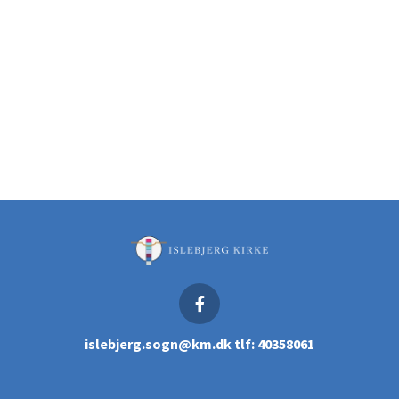
islebjerg.sogn@km.dk tlf: 40358061