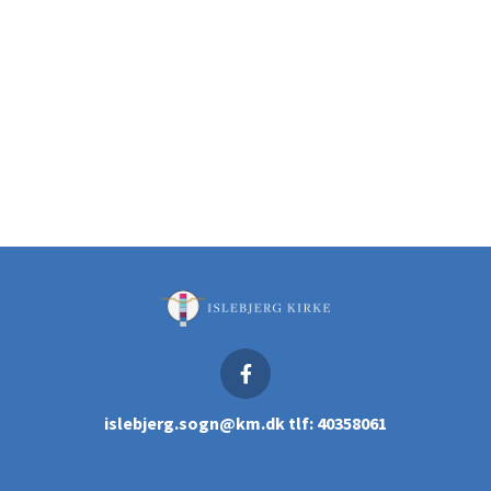
islebjerg.sogn@km.dk tlf: 40358061