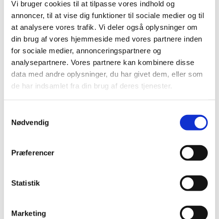
Vi bruger cookies til at tilpasse vores indhold og
råd fra Sundhedsplejen. Det er sundhedsplejerskerne i
annoncer, til at vise dig funktioner til sociale medier og til
Frederikssund Kommune, der er ansvarlig for
at analysere vores trafik. Vi deler også oplysninger om
arrangementet.
din brug af vores hjemmeside med vores partnere inden
for sociale medier, annonceringspartnere og
Her kan du læse mere
analysepartnere. Vores partnere kan kombinere disse
data med andre oplysninger, du har givet dem, eller som
de har indsamlet fra din brug af deres tjenester.
Samtykkevalg
Nødvendig
Præferencer
Statistik
Marketing