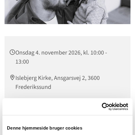
Onsdag 4. november 2026, kl. 10:00 -
13:00
Islebjerg Kirke, Ansgarsvej 2, 3600
Frederikssund
Fædre og deres børn i alderen 0-5 år mødes i ”Fars
Legestue” en gang om ugen. Her er der mulighed for
Denne hjemmeside bruger cookies
samvær med andre fædre og børn, og man kan få gode