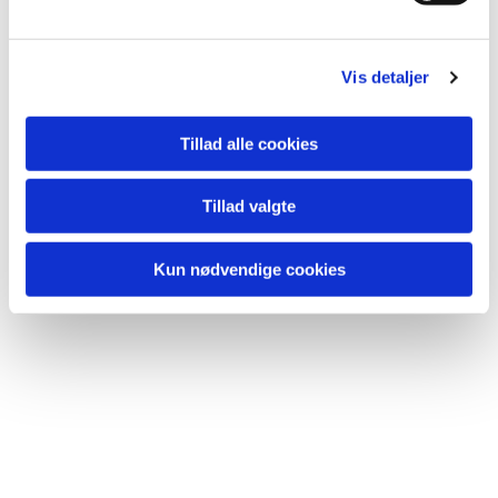
Vis detaljer
Du vil måske også kunne lide...
Tillad alle cookies
Tillad valgte
Kun nødvendige cookies