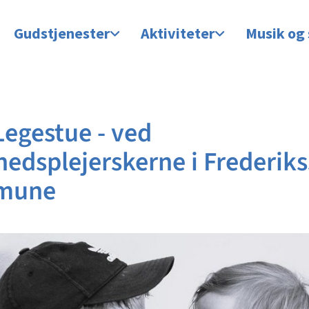
Gudstjenester
Aktiviteter
Musik og
Legestue - ved
edsplejerskerne i Frederik
mune