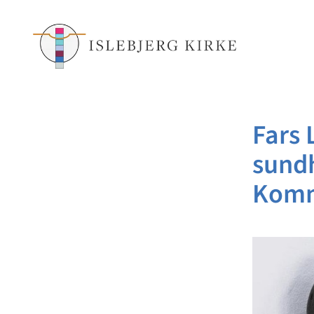
Fars 
sundh
Kom