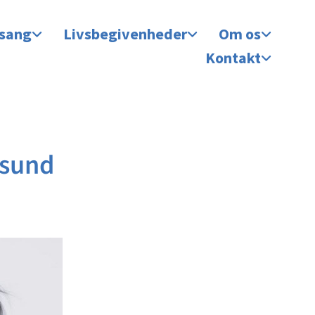
 sang
Livsbegivenheder
Om os
Kontakt
ssund