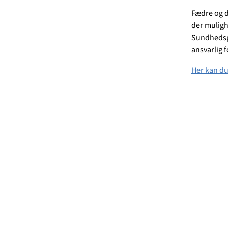
Fædre og d
der muligh
Sundhedspl
ansvarlig 
Her kan du