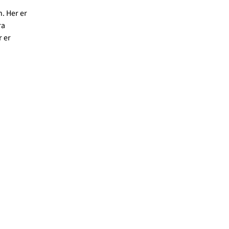
. Her er
ra
 er