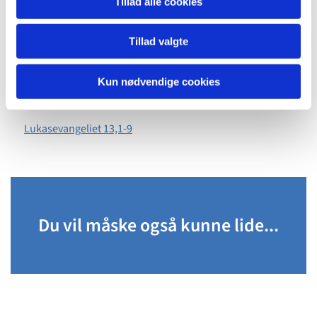
Tillad alle cookies
gartneren: I tre år er jeg nu kommet og har ledt efter frugt
på dette figentræ uden at finde nogen. Hug det om!
Tillad valgte
Hvorfor skal det stå og tage plads op til ingen nytte? Men
han svarede: Herre, lad det stå et år til, så skal jeg få
Kun nødvendige cookies
gravet omkring det og givet det gødning. Måske bærer det
så frugt næste år. Hvis ikke, kan du hugge det om.«
Lukasevangeliet 13,1-9
Du vil måske også kunne lide...