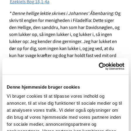
Ezekiels Bog 18,1-4a
* Denne hellige lektie skrives i Johannes' Åbenbaring:
Og
skriv til englen for menigheden i Filadelfia: Dette siger
den Hellige, den sanddru, han som har Davidsnøglen, og
som lukker op, så ingen lukker i, og lukker i, så ingen
lukker op: Jeg kender dine gerninger. Jeg har lukket en
dør op for dig, som ingen kan lukke i, og jeg ved, at du
kun har svage kræfter og dog har holdt fast ved mit ord
og ikke fornægtet mit navn. Men jeg vil give dig nogle af
dem fra Satans synagoge, som påstår at være jøder og
ikke er det, men lyver; jeg vil få dem til at komme og kaste
sig ned for dine fødder og indse, at jeg elsker dig. Fordi
Denne hjemmeside bruger cookies
du har bevaret mit ord om udholdenhed, vil jeg også
Vi bruger cookies til at tilpasse vores indhold og
bevare dig i prøvelsens time, som skal komme over hele
annoncer, til at vise dig funktioner til sociale medier og til
jorderig for at prøve dem, der bor på jorden. Jeg kommer
at analysere vores trafik. Vi deler også oplysninger om
snart. Hold fast ved det, du har, for at ingen skal tage din
din brug af vores hjemmeside med vores partnere inden
sejrskrans. Den, der sejrer, vil jeg gøre til en søjle i min
for sociale medier, annonceringspartnere og
Guds tempel, og han skal aldrig mere fjernes, og på ham