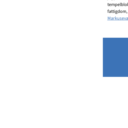
tempelblokk
fattigdom, 
Markusevan