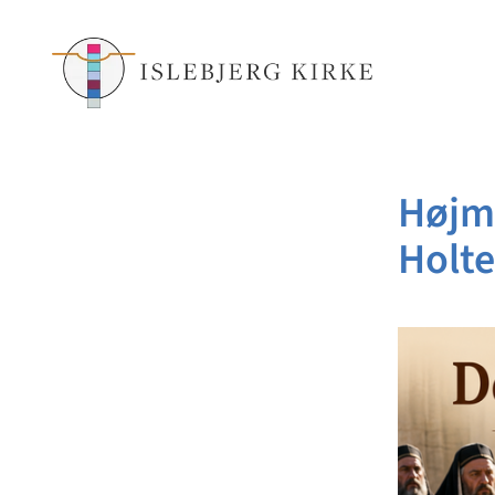
Højm
Holt