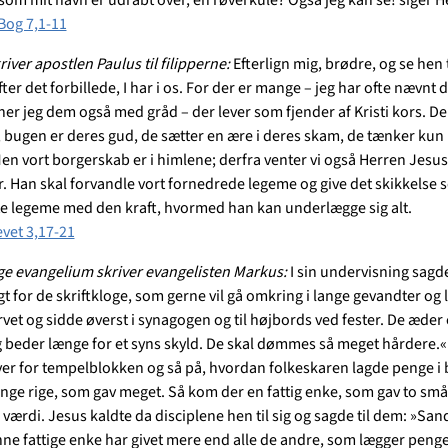
Bog 7,1-11
river apostlen Paulus til filipperne:
Efterlign mig, brødre, og se hen 
fter det forbillede, I har i os. For der er mange – jeg har ofte nævnt d
er jeg dem også med gråd – der lever som fjender af Kristi kors. De
, bugen er deres gud, de sætter en ære i deres skam, de tænker kun 
Men vort borgerskab er i himlene; derfra venter vi også Herren Jesus
r. Han skal forvandle vort fornedrede legeme og give det skikkelse
te legeme med den kraft, hvormed han kan underlægge sig alt.
evet 3,17-21
ige evangelium skriver evangelisten Markus:
I sin undervisning sagd
agt for de skriftkloge, som gerne vil gå omkring i lange gevandter og 
rvet og sidde øverst i synagogen og til højbords ved fester. De æder
g beder længe for et syns skyld. De skal dømmes så meget hårdere.
over for tempelblokken og så på, hvordan folkeskaren lagde penge i
nge rige, som gav meget. Så kom der en fattig enke, som gav to sm
 værdi. Jesus kaldte da disciplene hen til sig og sagde til dem: »Sand
enne fattige enke har givet mere end alle de andre, som lægger penge