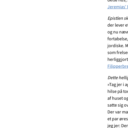
Jeremias' 
Epistlen sk
der lever e
og nu nævn
fortabelse
jordiske. 
som frelse
herliggjor
Filipperbr
Dette hell
»Tag jer i 
hilse på to
af huset o
satte sig 
Der var ma
et par øres
jeg jer: D