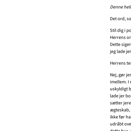
Denne hell
Det ord, s
Stil dig i 
Herrens or
Dette siger
jeg lade je
Herrens te
Nej, gør j
imellem. I
uskyldigt b
lade jer bo
sætter jere
ægteskab, k
ikke før h
udråbt over
dette hus,