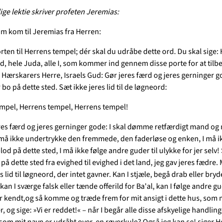
ige lektie skriver profeten Jeremias:
om kom til Jeremias fra Herren:
porten til Herrens tempel; dér skal du udråbe dette ord. Du skal sige:
d, hele Juda, alle I, som kommer ind gennem disse porte for at tilb
 Hærskarers Herre, Israels Gud: Gør jeres færd og jeres gerninger go
r bo på dette sted. Sæt ikke jeres lid til de løgneord:
mpel, Herrens tempel, Herrens tempel!
eres færd og jeres gerninger gode: I skal dømme retfærdigt mand o
 må ikke undertrykke den fremmede, den faderløse og enken, I må 
lod på dette sted, I må ikke følge andre guder til ulykke for jer selv! S
 på dette sted fra evighed til evighed i det land, jeg gav jeres fædre. 
s lid til løgneord, der intet gavner. Kan I stjæle, begå drab eller bryd
an I sværge falsk eller tænde offerild for Ba'al, kan I følge andre gu
ar kendt,og så komme og træde frem for mit ansigt i dette hus, som 
, og sige: »Vi er reddet!« – når I begår alle disse afskyelige handling
 som mit navn er udråbt over, en røverkule? Også jeg kan se! siger H