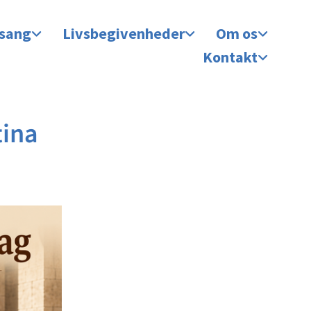
 sang
Livsbegivenheder
Om os
Kontakt
tina