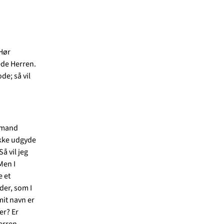
 Hør
ede Herren.
de; så vil
g mand
ikke udgyde
å vil jeg
Men I
e et
der, som I
mit navn er
er? Er
erren.