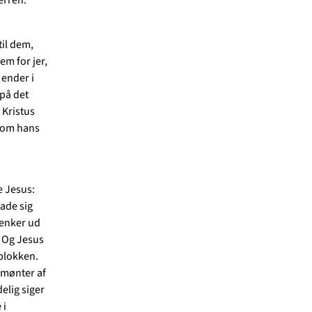
til dem,
em for jer,
 ender i
på det
 Kristus
 som hans
e Jesus:
lade sig
 enker ud
« Og Jesus
 blokken.
åmønter af
elig siger
 i