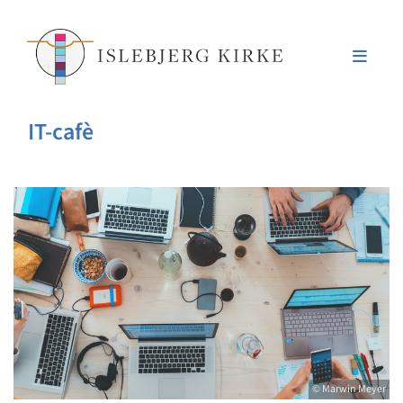
IT-cafè
© Marwin Meyer