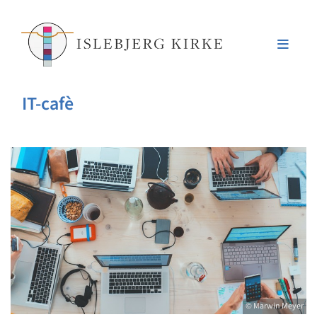
IT-cafè
© Marwin Meyer