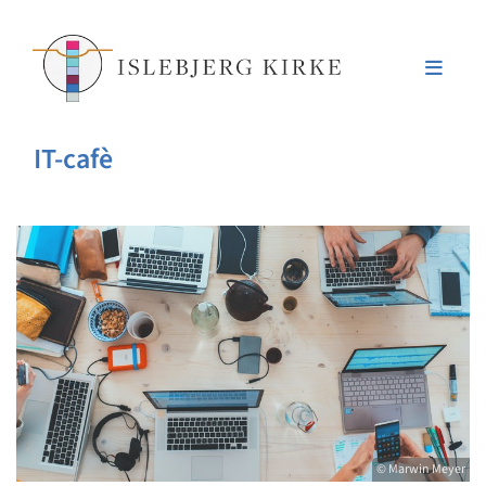
IT-cafè
© Marwin Meyer