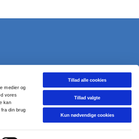
Tillad alle cookies
ale medier og
ed vores
Tillad valgte
re kan
fra din brug
Kun nødvendige cookies