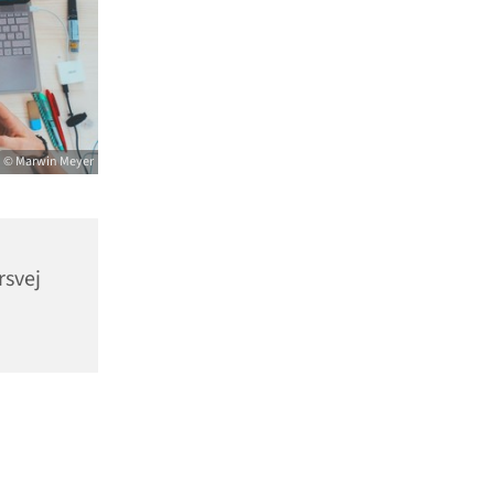
© Marwin Meyer
rsvej