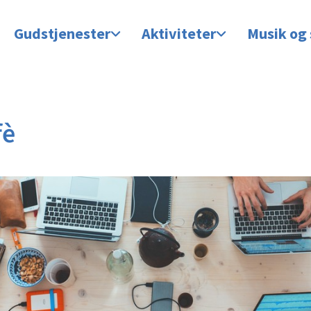
Gudstjenester
Aktiviteter
Musik og
fè