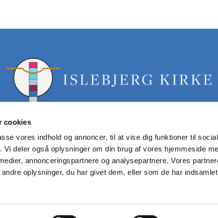
 cookies
passe vores indhold og annoncer, til at vise dig funktioner til soci
fik. Vi deler også oplysninger om din brug af vores hjemmeside m
islebjerg.sogn@km.dk tlf: 40358061
 medier, annonceringspartnere og analysepartnere. Vores partne
ndre oplysninger, du har givet dem, eller som de har indsamlet 
Privatlivspolitik
Log på ChurchDesk