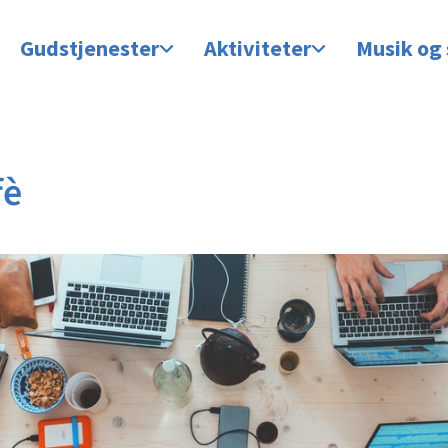
Gudstjenester
Aktiviteter
Musik og
fè