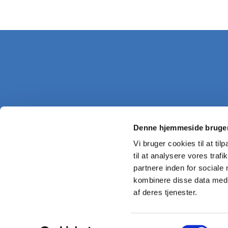
Denne hjemmeside bruger
Vi bruger cookies til at til
til at analysere vores tra
partnere inden for sociale
kombinere disse data med a
af deres tjenester.
Samtykkevalg