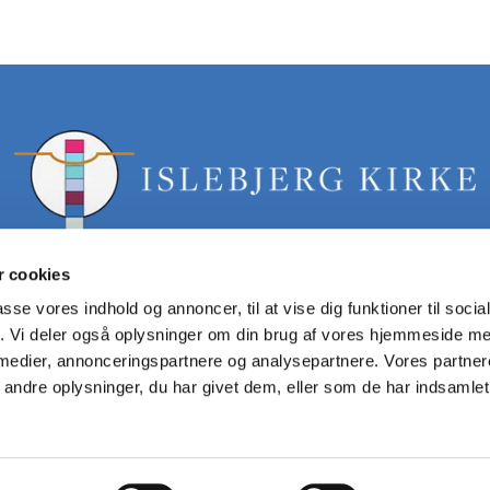
 cookies
passe vores indhold og annoncer, til at vise dig funktioner til soci
fik. Vi deler også oplysninger om din brug af vores hjemmeside m
islebjerg.sogn@km.dk tlf: 40358061
 medier, annonceringspartnere og analysepartnere. Vores partne
ndre oplysninger, du har givet dem, eller som de har indsamlet 
Privatlivspolitik
Log på ChurchDesk