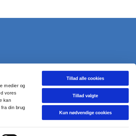
Tillad alle cookies
ale medier og
ed vores
Tillad valgte
re kan
fra din brug
Kun nødvendige cookies