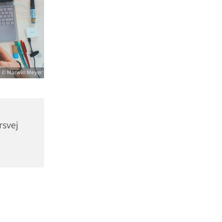
© Marwin Meyer
rsvej