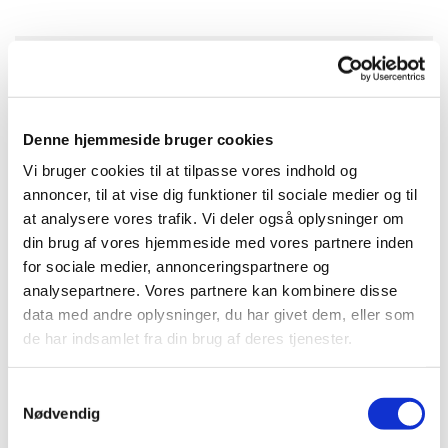
Tirsdag 23. december 2025, kl. 11:00 -
12:00
Denne hjemmeside bruger cookies
Anna-Marie Lauenstein
Vi bruger cookies til at tilpasse vores indhold og
annoncer, til at vise dig funktioner til sociale medier og til
at analysere vores trafik. Vi deler også oplysninger om
din brug af vores hjemmeside med vores partnere inden
for sociale medier, annonceringspartnere og
Vi går en time i et tempo, hvor alle kan være med.
analysepartnere. Vores partnere kan kombinere disse
Vi mødes ved det runde bord/bænkesæt ved kirken, og
data med andre oplysninger, du har givet dem, eller som
efter gåturen hygger vi med en kop varm kaffe eller the.
de har indsamlet fra din brug af deres tjenester.
Samtykkevalg
Nødvendig