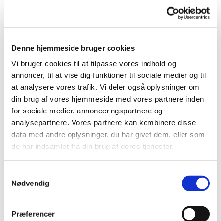
Torsdag 22. oktober 2026, kl. 16:00 - 17:00
Denne hjemmeside bruger cookies
Vi bruger cookies til at tilpasse vores indhold og
annoncer, til at vise dig funktioner til sociale medier og til
at analysere vores trafik. Vi deler også oplysninger om
Vi går en time i et tempo, hvor alle kan være med.
din brug af vores hjemmeside med vores partnere inden
Vi mødes ved det runde bord/bænkesæt ved kirken, og
for sociale medier, annonceringspartnere og
efter gåturen hygger vi med en kop varm kaffe eller the.
analysepartnere. Vores partnere kan kombinere disse
data med andre oplysninger, du har givet dem, eller som
de har indsamlet fra din brug af deres tjenester.
Samtykkevalg
Du vil måske også kunne lide...
Nødvendig
Præferencer