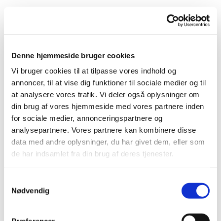
Torsdag 5. november 2026, kl. 16:00 -
Denne hjemmeside bruger cookies
17:00
Vi bruger cookies til at tilpasse vores indhold og
annoncer, til at vise dig funktioner til sociale medier og til
at analysere vores trafik. Vi deler også oplysninger om
din brug af vores hjemmeside med vores partnere inden
Vi går en time i et tempo, hvor alle kan være med.
for sociale medier, annonceringspartnere og
Vi mødes ved det runde bord/bænkesæt ved kirken, og
analysepartnere. Vores partnere kan kombinere disse
efter gåturen hygger vi med en kop varm kaffe eller the.
data med andre oplysninger, du har givet dem, eller som
de har indsamlet fra din brug af deres tjenester.
Samtykkevalg
Nødvendig
Du vil måske også kunne lide...
Præferencer