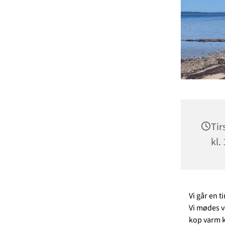
Tir
kl.
Vi går en t
Vi mødes v
kop varm ka