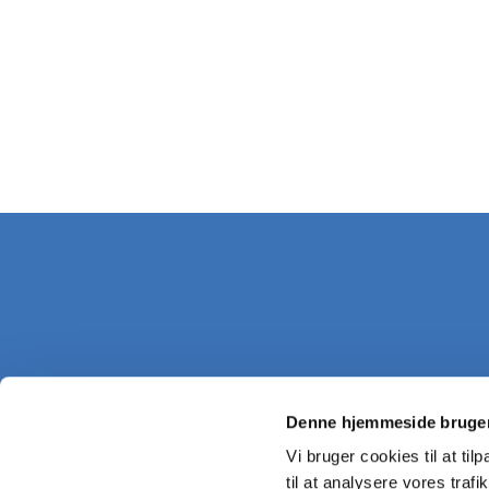
Denne hjemmeside bruger
Vi bruger cookies til at til
til at analysere vores tra