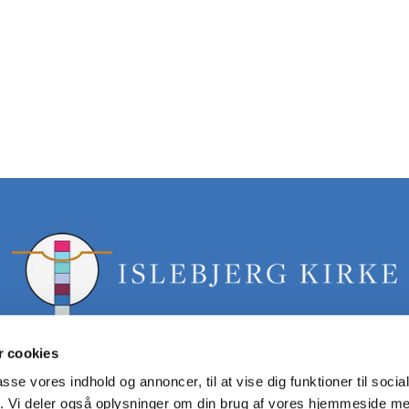
 cookies
passe vores indhold og annoncer, til at vise dig funktioner til soci
fik. Vi deler også oplysninger om din brug af vores hjemmeside m
islebjerg.sogn@km.dk tlf: 40358061