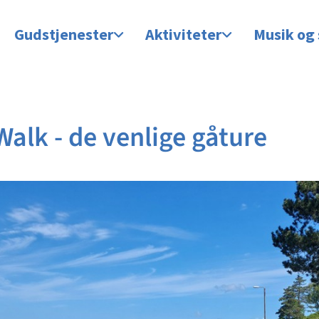
Gudstjenester
Aktiviteter
Musik og
Walk - de venlige gåture