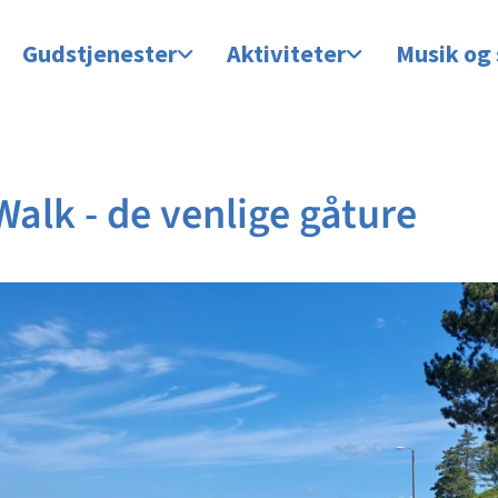
Gudstjenester
Aktiviteter
Musik og
Walk - de venlige gåture