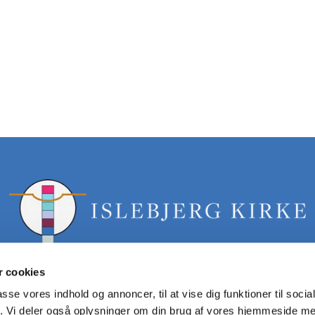
 cookies
passe vores indhold og annoncer, til at vise dig funktioner til soci
fik. Vi deler også oplysninger om din brug af vores hjemmeside m
islebjerg.sogn@km.dk tlf: 40358061