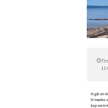
Tir
11:
Vi går en t
Vi mødes v
kop varm ka