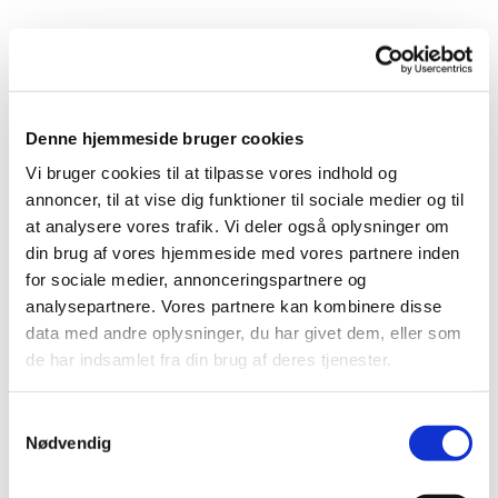
Torsdag 4. marts 2027, kl. 16:00 - 17:00
Denne hjemmeside bruger cookies
Anna-Marie Lauenstein
Vi bruger cookies til at tilpasse vores indhold og
annoncer, til at vise dig funktioner til sociale medier og til
at analysere vores trafik. Vi deler også oplysninger om
din brug af vores hjemmeside med vores partnere inden
Vi går en time i et tempo, hvor alle kan være med.
for sociale medier, annonceringspartnere og
Vi mødes ved det runde bord/bænkesæt ved kirken, og
analysepartnere. Vores partnere kan kombinere disse
efter gåturen hygger vi med en kop varm kaffe eller the.
data med andre oplysninger, du har givet dem, eller som
de har indsamlet fra din brug af deres tjenester.
Samtykkevalg
Nødvendig
Du vil måske også kunne lide...