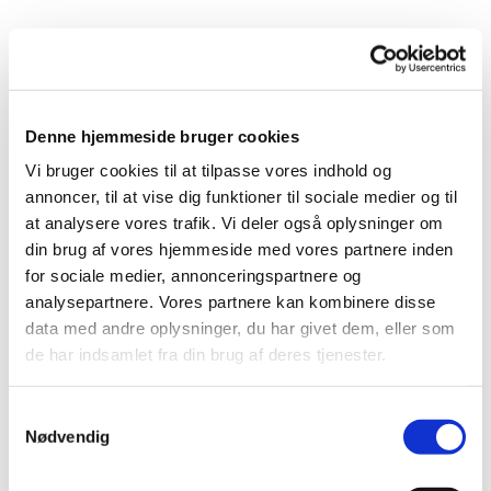
Tirsdag 18. maj 2027, kl. 11:00 - 12:00
Denne hjemmeside bruger cookies
Anna-Marie Lauenstein
Vi bruger cookies til at tilpasse vores indhold og
annoncer, til at vise dig funktioner til sociale medier og til
at analysere vores trafik. Vi deler også oplysninger om
din brug af vores hjemmeside med vores partnere inden
Vi går en time i et tempo, hvor alle kan være med.
for sociale medier, annonceringspartnere og
Vi mødes ved det runde bord/bænkesæt ved kirken, og
analysepartnere. Vores partnere kan kombinere disse
efter gåturen hygger vi med en kop varm kaffe eller the.
data med andre oplysninger, du har givet dem, eller som
de har indsamlet fra din brug af deres tjenester.
Samtykkevalg
Nødvendig
Du vil måske også kunne lide...