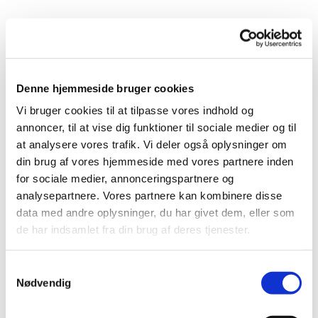
Torsdag 10. juni 2027, kl. 16:00 - 17:00
Denne hjemmeside bruger cookies
Anna-Marie Lauenstein
Vi bruger cookies til at tilpasse vores indhold og
annoncer, til at vise dig funktioner til sociale medier og til
at analysere vores trafik. Vi deler også oplysninger om
din brug af vores hjemmeside med vores partnere inden
Vi går en time i et tempo, hvor alle kan være med.
for sociale medier, annonceringspartnere og
Vi mødes ved det runde bord/bænkesæt ved kirken, og
analysepartnere. Vores partnere kan kombinere disse
efter gåturen hygger vi med en kop varm kaffe eller the.
data med andre oplysninger, du har givet dem, eller som
de har indsamlet fra din brug af deres tjenester.
Samtykkevalg
Nødvendig
Du vil måske også kunne lide...