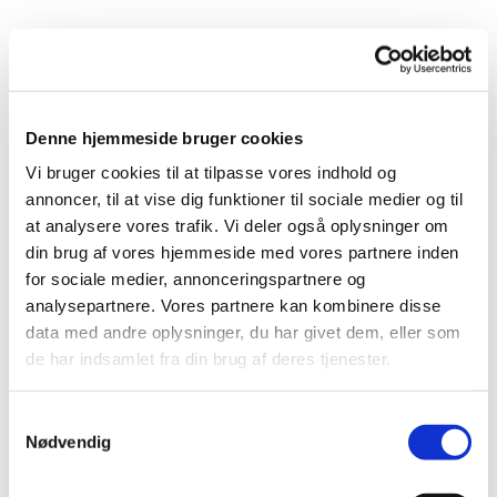
Torsdag 29. juli 2027, kl. 16:00 - 17:00
Denne hjemmeside bruger cookies
Anna-Marie Lauenstein
Vi bruger cookies til at tilpasse vores indhold og
annoncer, til at vise dig funktioner til sociale medier og til
at analysere vores trafik. Vi deler også oplysninger om
din brug af vores hjemmeside med vores partnere inden
Vi går en time i et tempo, hvor alle kan være med.
for sociale medier, annonceringspartnere og
Vi mødes ved det runde bord/bænkesæt ved kirken, og
analysepartnere. Vores partnere kan kombinere disse
efter gåturen hygger vi med en kop varm kaffe eller the.
data med andre oplysninger, du har givet dem, eller som
de har indsamlet fra din brug af deres tjenester.
Samtykkevalg
Nødvendig
Du vil måske også kunne lide...