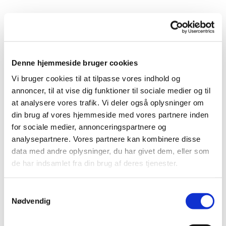
Tirsdag 10. august 2027, kl. 11:00 - 12:00
Denne hjemmeside bruger cookies
Anna-Marie Lauenstein
Vi bruger cookies til at tilpasse vores indhold og
annoncer, til at vise dig funktioner til sociale medier og til
at analysere vores trafik. Vi deler også oplysninger om
din brug af vores hjemmeside med vores partnere inden
Vi går en time i et tempo, hvor alle kan være med.
for sociale medier, annonceringspartnere og
Vi mødes ved det runde bord/bænkesæt ved kirken, og efter
analysepartnere. Vores partnere kan kombinere disse
gåturen hygger vi med en kop varm kaffe eller the.
data med andre oplysninger, du har givet dem, eller som
de har indsamlet fra din brug af deres tjenester.
Samtykkevalg
Nødvendig
Du vil måske også kunne lide...