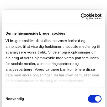
Tirsdag 14. december 2027, kl. 11:00 -
12:00
Denne hjemmeside bruger cookies
Anna-Marie Lauenstein
Vi bruger cookies til at tilpasse vores indhold og
annoncer, til at vise dig funktioner til sociale medier og til
at analysere vores trafik. Vi deler også oplysninger om
din brug af vores hjemmeside med vores partnere inden
for sociale medier, annonceringspartnere og
Vi går en time i et tempo, hvor alle kan være med.
analysepartnere. Vores partnere kan kombinere disse
Vi mødes ved det runde bord/bænkesæt ved kirken, og
data med andre oplysninger, du har givet dem, eller som
efter gåturen hygger vi med en kop varm kaffe eller the.
de har indsamlet fra din brug af deres tjenester.
Samtykkevalg
Nødvendig