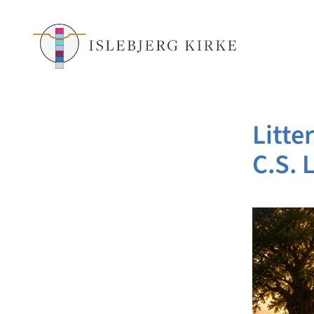
Litte
C.S. 