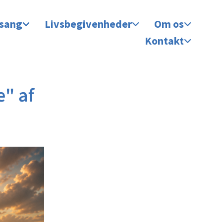
 sang
Livsbegivenheder
Om os
Kontakt
e" af