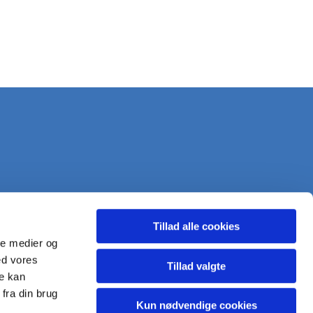
Tillad alle cookies
ale medier og
ed vores
Tillad valgte
re kan
fra din brug
Kun nødvendige cookies