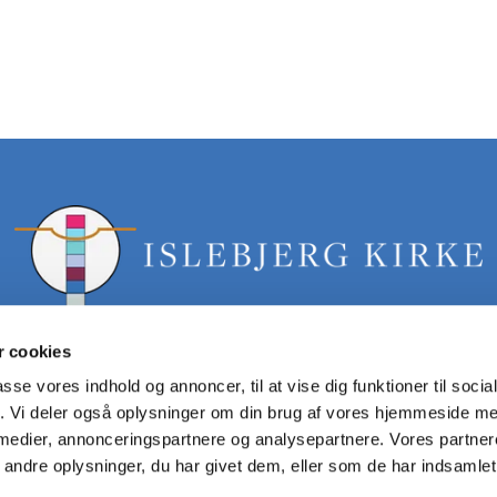
 cookies
passe vores indhold og annoncer, til at vise dig funktioner til soci
fik. Vi deler også oplysninger om din brug af vores hjemmeside m
islebjerg.sogn@km.dk tlf: 40358061
 medier, annonceringspartnere og analysepartnere. Vores partne
ndre oplysninger, du har givet dem, eller som de har indsamlet 