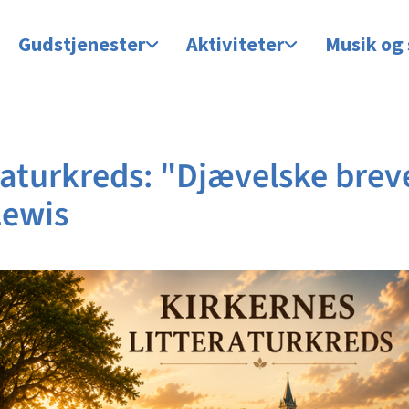
Gudstjenester
Aktiviteter
Musik og
raturkreds: "Djævelske brev
Lewis