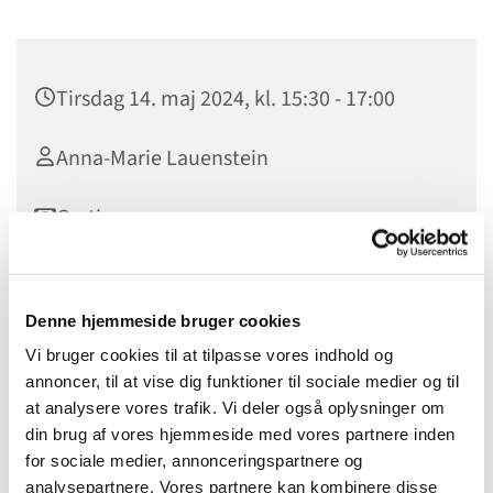
Tirsdag 14. maj 2024, kl. 15:30 - 17:00
Anna-Marie Lauenstein
Gratis
Denne hjemmeside bruger cookies
Vi vil have en lille meditation hvor vi giver slip på fortid og
Vi bruger cookies til at tilpasse vores indhold og
fremtid og opøver evnen til at være i nuet. Hver gang vil vi
annoncer, til at vise dig funktioner til sociale medier og til
bruge krop og fantasi sammen med det, som vi møder i
at analysere vores trafik. Vi deler også oplysninger om
naturen. Vi vil stable sten, gå i labyrint og lave natur
din brug af vores hjemmeside med vores partnere inden
mandala. Desuden vil vi gå en mindre tur, som er
for sociale medier, annonceringspartnere og
tilpasset efter deltagerne. Du kan være sikker på at der er
analysepartnere. Vores partnere kan kombinere disse