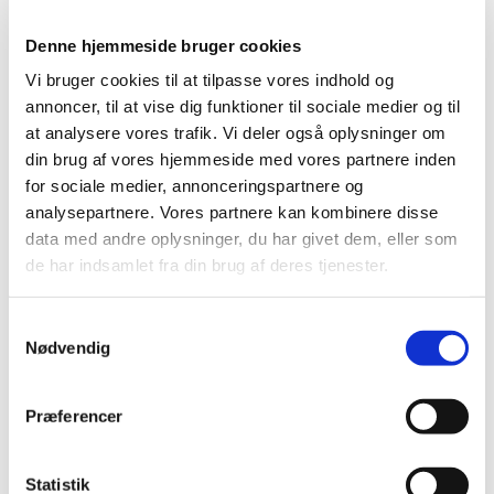
Denne hjemmeside bruger cookies
Vi bruger cookies til at tilpasse vores indhold og
Fredag 1. januar 2027, kl. 16:00
annoncer, til at vise dig funktioner til sociale medier og til
at analysere vores trafik. Vi deler også oplysninger om
din brug af vores hjemmeside med vores partnere inden
for sociale medier, annonceringspartnere og
analysepartnere. Vores partnere kan kombinere disse
data med andre oplysninger, du har givet dem, eller som
de har indsamlet fra din brug af deres tjenester.
Du vil måske også kunne lide...
Samtykkevalg
Nødvendig
Præferencer
Statistik