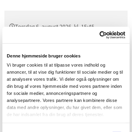
Torsdag 6. august 2026, kl. 15:45
Denne hjemmeside bruger cookies
Alle os som er glade for at lave noget i garn, mødes over
en kop kaffe mens vi strikker, hækler og sludrer om alt
Vi bruger cookies til at tilpasse vores indhold og
mellem himmel og jord.
annoncer, til at vise dig funktioner til sociale medier og til
at analysere vores trafik. Vi deler også oplysninger om
Man medbringer sit eget håndarbejde eller arbejder med
din brug af vores hjemmeside med vores partnere inden
garnet fra kirken og laver noget som kan sælges i vores
for sociale medier, annonceringspartnere og
salgsbod.
analysepartnere. Vores partnere kan kombinere disse
data med andre oplysninger, du har givet dem, eller som
Det er gratis
de har indsamlet fra din brug af deres tjenester.
Kontaktperson Ulla Fagerstrøm 52504895
Samtykkevalg