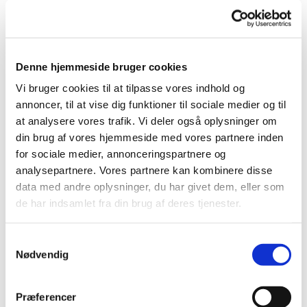
Tirsdag 14. juli 2026, kl. 11:00 - 12:00
Denne hjemmeside bruger cookies
Vi bruger cookies til at tilpasse vores indhold og
annoncer, til at vise dig funktioner til sociale medier og til
at analysere vores trafik. Vi deler også oplysninger om
Vi går en time i et tempo, hvor alle kan være med.
din brug af vores hjemmeside med vores partnere inden
Vi mødes ved det runde bord/bænkesæt ved kirken, og
for sociale medier, annonceringspartnere og
efter gåturen hygger vi med en kop varm kaffe eller the.
analysepartnere. Vores partnere kan kombinere disse
data med andre oplysninger, du har givet dem, eller som
de har indsamlet fra din brug af deres tjenester.
Samtykkevalg
Du vil måske også kunne lide...
Nødvendig
Præferencer